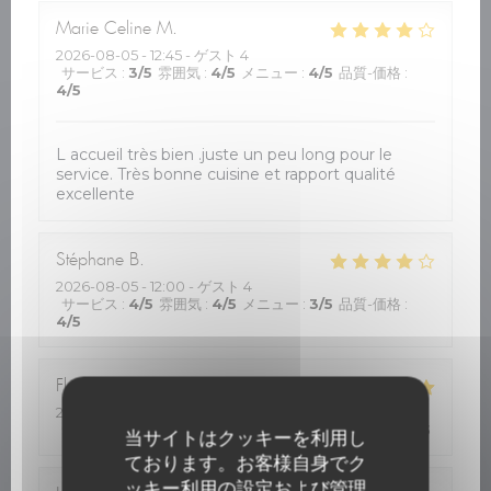
Marie Celine
M
2026-08-05
- 12:45 - ゲスト 4
サービス
:
3
/5
雰囲気
:
4
/5
メニュー
:
4
/5
品質-価格
:
4
/5
L accueil très bien .juste un peu long pour le
service. Très bonne cuisine et rapport qualité
excellente
Stéphane
B
2026-08-05
- 12:00 - ゲスト 4
サービス
:
4
/5
雰囲気
:
4
/5
メニュー
:
3
/5
品質-価格
:
4
/5
Florence
M
2026-08-05
- 12:30 - ゲスト 4
サービス
:
4
/5
雰囲気
:
5
/5
メニュー
:
5
/5
品質-価格
:
5
/5
当サイトはクッキーを利用し
ております。お客様自身でク
ッキー利用の設定および管理