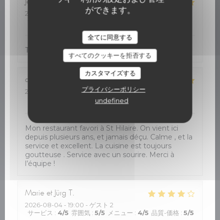
Jean-Philippe
R
ができます。
2026-08-05
- 12:30 - ゲスト 2
サービス
:
5
/5
雰囲気
:
5
/5
メニュー
:
5
/5
品質-価格
:
5
/5
全てに同意する
Très bon accueil. Cuisine de qualité
すべてのクッキーを拒否する
カスタマイズする
dawn
J
プライバシーポリシー
2026-08-05
- 12:30 - ゲスト 2
サービス
:
5
/5
雰囲気
:
5
/5
メニュー
:
5
/5
品質-価格
:
5
/5
undefined
Mon restaurant favori à St Hilaire. On vient ici
depuis plusieurs ans, et jamais déçu. Calme , et la
service et excellent. La cuisine est toujours
goutteuse . Service avec un sourire. Merci à
l’équipe !
Marie et Jürg
T
2026-08-04
- 19:00 - ゲスト 2
サービス
:
4
/5
雰囲気
:
5
/5
メニュー
:
4
/5
品質-価格
:
5
/5