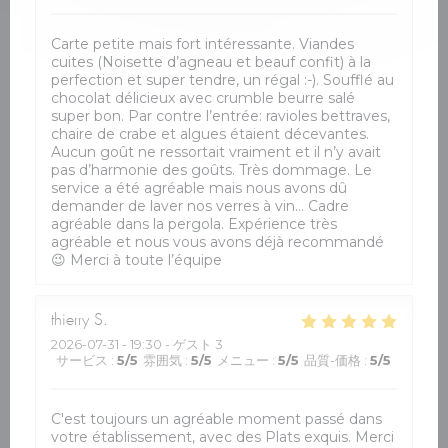
Carte petite mais fort intéressante. Viandes
cuites (Noisette d’agneau et beauf confit) à la
perfection et super tendre, un régal :-). Soufflé au
chocolat délicieux avec crumble beurre salé
super bon. Par contre l’entrée: ravioles bettraves,
chaire de crabe et algues étaient décevantes.
Aucun goût ne ressortait vraiment et il n’y avait
pas d’harmonie des goûts. Très dommage. Le
service a été agréable mais nous avons dû
demander de laver nos verres à vin… Cadre
agréable dans la pergola. Expérience très
agréable et nous vous avons déjà recommandé
😉 Merci à toute l’équipe
thierry
S
2026-07-31
- 19:30 - ゲスト 3
サービス
:
5
/5
雰囲気
:
5
/5
メニュー
:
5
/5
品質-価格
:
5
/5
C'est toujours un agréable moment passé dans
votre établissement, avec des Plats exquis. Merci