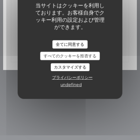
2015/12/02
当サイトはクッキーを利用し
Un bistro gastro ouvre mi-décembre
ております。お客様自身でク
ッキー利用の設定および管理
ができます。
((新しいウィンドウで開きます
記事を読む
全てに同意する
((新しいウィンドウで開きま
プレス記事を見る
すべてのクッキーを拒否する
カスタマイズする
プライバシーポリシー
undefined