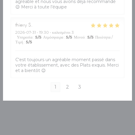
agréable et nous vous avons déjà recommandé
😉 Merci à toute l’équipe
thierry
S
2026-07-31
- 19:30 - καλεσμένοι 3
Υπηρεσία
:
5
/5
Ατμόσφαιρα
:
5
/5
Μενού
:
5
/5
Ποιότητα /
Τιμή
:
5
/5
C'est toujours un agréable moment passé dans
votre établissement, avec des Plats exquis. Merci
et a bientôt 😉
1
2
3