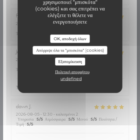
χρησιμοποιεί "μπισκότα"
(cookies) και σας επιτρέπει να
ελέγξετε τι θέλετε να
Florence
M
ενεργοποιήσετε
2026-08-05
- 12:30 - καλεσμένοι 4
Υπηρεσία
:
4
/5
Ατμόσφαιρα
:
5
/5
Μενού
:
5
/5
Ποιότητα /
Τιμή
:
5
/5
OK, αποδοχή όλων
Απόρριψε όλα τα "μπισκότα" (cookies)
Jean-Philippe
R
2026-08-05
- 12:30 - καλεσμένοι 2
Εξατομίκευση
Υπηρεσία
:
5
/5
Ατμόσφαιρα
:
5
/5
Μενού
:
5
/5
Ποιότητα /
Τιμή
:
5
/5
Πολιτική απορρήτου
undefined
Très bon accueil. Cuisine de qualité
dawn
J
2026-08-05
- 12:30 - καλεσμένοι 2
Υπηρεσία
:
5
/5
Ατμόσφαιρα
:
5
/5
Μενού
:
5
/5
Ποιότητα /
Τιμή
:
5
/5