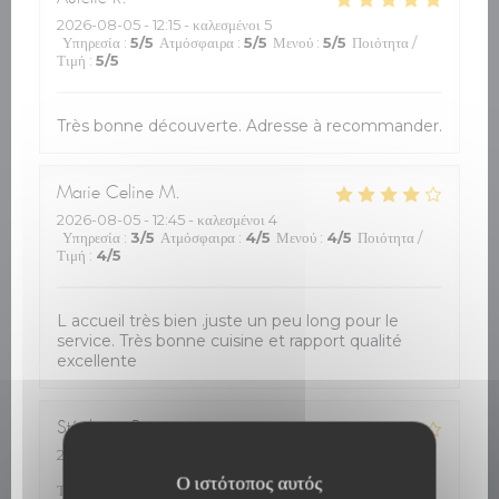
2026-08-05
- 12:15 - καλεσμένοι 5
Υπηρεσία
:
5
/5
Ατμόσφαιρα
:
5
/5
Μενού
:
5
/5
Ποιότητα /
Τιμή
:
5
/5
Très bonne découverte. Adresse à recommander.
Marie Celine
M
2026-08-05
- 12:45 - καλεσμένοι 4
Υπηρεσία
:
3
/5
Ατμόσφαιρα
:
4
/5
Μενού
:
4
/5
Ποιότητα /
Τιμή
:
4
/5
L accueil très bien .juste un peu long pour le
service. Très bonne cuisine et rapport qualité
excellente
Stéphane
B
2026-08-05
- 12:00 - καλεσμένοι 4
Υπηρεσία
:
4
/5
Ατμόσφαιρα
:
4
/5
Μενού
:
3
/5
Ποιότητα /
Ο ιστότοπος αυτός
Τιμή
:
4
/5