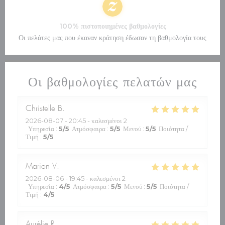
100% πιστοποιημένες βαθμολογίες
Οι πελάτες μας που έκαναν κράτηση έδωσαν τη βαθμολογία τους
Οι βαθμολογίες πελατών μας
Christelle
B
2026-08-07
- 20:45 - καλεσμένοι 2
Υπηρεσία
:
5
/5
Ατμόσφαιρα
:
5
/5
Μενού
:
5
/5
Ποιότητα /
Τιμή
:
5
/5
Marion
V
2026-08-06
- 19:45 - καλεσμένοι 2
Υπηρεσία
:
4
/5
Ατμόσφαιρα
:
5
/5
Μενού
:
5
/5
Ποιότητα /
Τιμή
:
4
/5
Aurélie
R