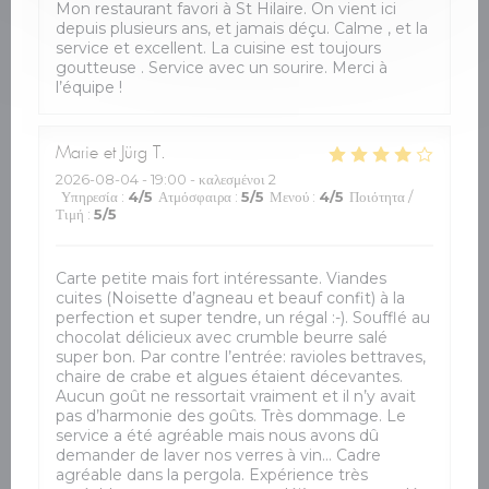
Mon restaurant favori à St Hilaire. On vient ici
depuis plusieurs ans, et jamais déçu. Calme , et la
service et excellent. La cuisine est toujours
goutteuse . Service avec un sourire. Merci à
l’équipe !
Marie et Jürg
T
2026-08-04
- 19:00 - καλεσμένοι 2
Υπηρεσία
:
4
/5
Ατμόσφαιρα
:
5
/5
Μενού
:
4
/5
Ποιότητα /
Τιμή
:
5
/5
Carte petite mais fort intéressante. Viandes
cuites (Noisette d’agneau et beauf confit) à la
perfection et super tendre, un régal :-). Soufflé au
chocolat délicieux avec crumble beurre salé
super bon. Par contre l’entrée: ravioles bettraves,
chaire de crabe et algues étaient décevantes.
Aucun goût ne ressortait vraiment et il n’y avait
pas d’harmonie des goûts. Très dommage. Le
service a été agréable mais nous avons dû
demander de laver nos verres à vin… Cadre
agréable dans la pergola. Expérience très