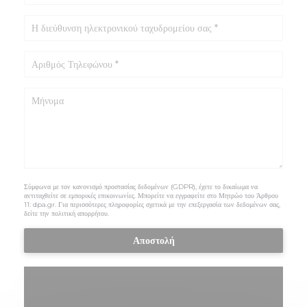
Σύμφωνα με τον κανονισμό προστασίας δεδομένων (GDPR), έχετε το δικαίωμα να
αντιταχθείτε σε εμπορικές επικοινωνίες. Μπορείτε να εγγραφείτε στο Μητρώο του Άρθρου
11:
dpa.gr
. Για περισσότερες πληροφορίες σχετικά με την επεξεργασία των δεδομένων σας,
δείτε την
πολιτική απορρήτου
.