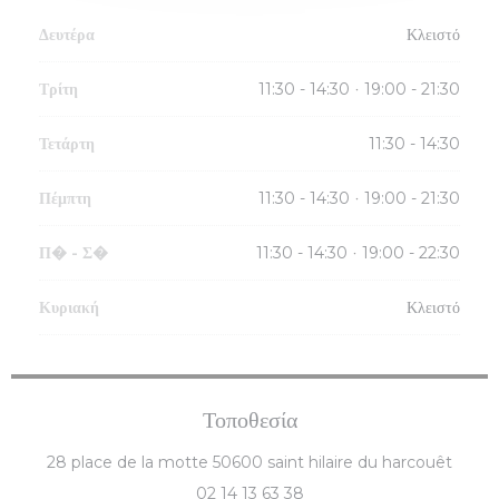
Δευτέρα
Κλειστό
Τρίτη
11:30 - 14:30
19:00 - 21:30
•
Τετάρτη
11:30 - 14:30
Πέμπτη
11:30 - 14:30
19:00 - 21:30
•
Π�
-
Σ�
11:30 - 14:30
19:00 - 22:30
•
Κυριακή
Κλειστό
Τοποθεσία
((ανοίγ
28 place de la motte 50600 saint hilaire du harcouêt
02 14 13 63 38