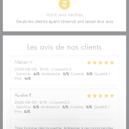
100% avis vérifiés
Seuls les clients ayant réservé ont laissé leur avis
Les avis de nos clients
Marion
V
2026-08-06
- 19:45 - Couverts 2
Service
:
4
/5
Ambiance
:
5
/5
Cuisine
:
5
/5
Qualité /
Prix
:
4
/5
Aurélie
R
2026-08-05
- 12:15 - Couverts 5
Service
:
5
/5
Ambiance
:
5
/5
Cuisine
:
5
/5
Qualité /
Prix
:
5
/5
Très bonne découverte. Adresse à recommander.