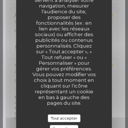
servent à analyser votre
navigation, mesurer
l'audience du site,
Jean-Philippe
R
proposer des
2026-08-05
- 12:30 - Couverts 2
fonctionnalités (ex : en
Service
:
5
/5
Ambiance
:
5
/5
Cuisine
:
5
/5
Qualité /
lien avec les réseaux
Prix
:
5
/5
sociaux) ou afficher des
publicités ou contenus
personnalisés. Cliquez
Très bon accueil. Cuisine de qualité
sur « Tout accepter », «
Tout refuser » ou «
Personnaliser » pour
dawn
J
gérer vos préférences.
2026-08-05
- 12:30 - Couverts 2
Vous pouvez modifier vos
Service
:
5
/5
Ambiance
:
5
/5
Cuisine
:
5
/5
Qualité /
choix à tout moment en
Prix
:
5
/5
cliquant sur l'icône
représentant un cookie
en bas à gauche des
Mon restaurant favori à St Hilaire. On vient ici
depuis plusieurs ans, et jamais déçu. Calme , et la
pages du site.
service et excellent. La cuisine est toujours
goutteuse . Service avec un sourire. Merci à
l’équipe !
Tout accepter