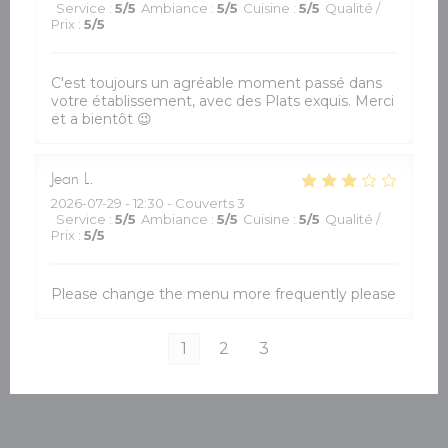
Service
:
5
/5
Ambiance
:
5
/5
Cuisine
:
5
/5
Qualité /
Prix
:
5
/5
C'est toujours un agréable moment passé dans
votre établissement, avec des Plats exquis. Merci
et a bientôt 😉
Jean
L
2026-07-29
- 12:30 - Couverts 3
Service
:
5
/5
Ambiance
:
5
/5
Cuisine
:
5
/5
Qualité /
Prix
:
5
/5
Please change the menu more frequently please
1
2
3