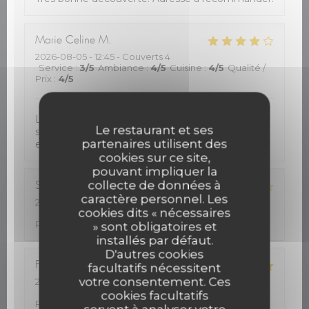
Marie Celine
M
2026-08-05
- 12:45 - Couverts 4
Service
:
3
/5
Ambiance
:
4
/5
Cuisine
:
4
/5
Qualité /
Prix
:
4
/5
L accueil très bien .juste un peu long pour le
Le restaurant et ses
service. Très bonne cuisine et rapport qualité
partenaires utilisent des
excellente
cookies sur ce site,
pouvant impliquer la
collecte de données à
Stéphane
B
caractère personnel. Les
2026-08-05
- 12:00 - Couverts 4
cookies dits « nécessaires
Service
:
4
/5
Ambiance
:
4
/5
Cuisine
:
3
/5
Qualité /
Prix
:
4
/5
» sont obligatoires et
installés par défaut.
D'autres cookies
Florence
M
facultatifs nécessitent
votre consentement. Ces
2026-08-05
- 12:30 - Couverts 4
Service
:
4
/5
Ambiance
:
5
/5
Cuisine
:
5
/5
Qualité /
cookies facultatifs
Prix
:
5
/5