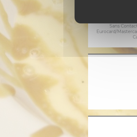
Moyen
Pluxee, Carte ba
dématérialisé, C
Paiement mobile
Sans Contac
Eurocard/Mastercar
C