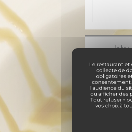
Infos
Le restaurant et 
Produits de sai
collecte de do
Produits frais, Cui
obligatoires e
consentement. C
l'audience du sit
Type 
ou afficher des 
Restaura
Tout refuser » o
vos choix à to
Privatisation p
proximité, Accès
réduite, Terra