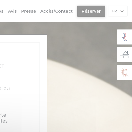
os
Avis
Presse
Accès/Contact
Réserver
FR
ÊT
di au
rte
lles