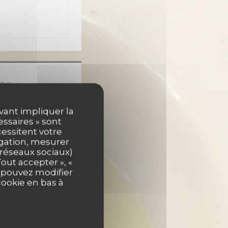
es
Fermé
uvant impliquer la
essaires » sont
cessitent votre
4h30
19h00 - 21h30
•
igation, mesurer
s réseaux sociaux)
11h30 - 14h30
out accepter », «
s pouvez modifier
cookie en bas à
4h30
19h00 - 21h30
•
4h30
19h00 - 22h30
•