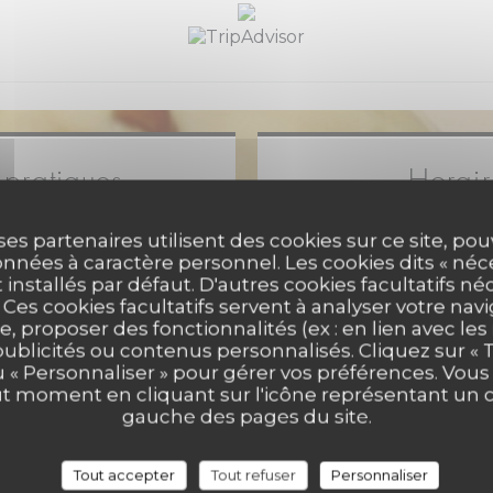
 pratiques
Horair
Cuisine
Lundi
ses partenaires utilisent des cookies sur ce site, po
son, Produits régionaux,
nnées à caractère personnel. Les cookies dits « néc
sine française traditionnelle
t installés par défaut. D'autres cookies facultatifs né
créative
Mardi
11h30 - 1
es cookies facultatifs servent à analyser votre nav
e, proposer des fonctionnalités (ex : en lien avec le
de restaurant
Mercredi
publicités ou contenus personnalisés. Cliquez sur « T
nt Bistronomique
u « Personnaliser » pour gérer vos préférences. Vou
ut moment en cliquant sur l'icône représentant un 
Services
Jeudi
11h30 - 1
gauche des pages du site.
ossible, Parking public à
 aux personnes à mobilité
Ven
-
Sam
11h30 - 1
sse, Accès wifi gratuit
Tout accepter
Tout refuser
Personnaliser