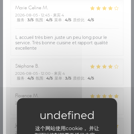
Marie Celine
M
2026-08-05
- 12:45 - 来宾 4
服务
:
3
/5
氛围
:
4
/5
菜单
:
4
/5
质价比
:
4
/5
L accueil très bien .juste un peu long pour le
service. Très bonne cuisine et rapport qualité
excellente
Stéphane
B
2026-08-05
- 12:00 - 来宾 4
服务
:
4
/5
氛围
:
4
/5
菜单
:
3
/5
质价比
:
4
/5
Florence
M
2026-08-05
- 12:30 - 来宾 4
服务
:
4
/5
氛围
:
5
/5
菜单
:
5
/5
质价比
:
5
/5
Jean-Philippe
R
这个网站使用cookie， 并让
2026-08-05
- 12:30 - 来宾 2