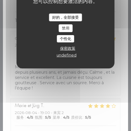
您可以控制想要激活的内容。
服务
:
5
/5
氛围
:
5
/5
菜单
:
5
/5
质价比
:
5
/5
好的，全部接受
Très bon accueil. Cuisine de qualité
禁用
dawn
J
个性化
2026-08-05
- 12:30 - 来宾 2
保密政策
服务
:
5
/5
氛围
:
5
/5
菜单
:
5
/5
质价比
:
5
/5
undefined
Mon restaurant favori à St Hilaire. On vient ici
depuis plusieurs ans, et jamais déçu. Calme , et la
service et excellent. La cuisine est toujours
goutteuse . Service avec un sourire. Merci à
l’équipe !
Marie et Jürg
T
2026-08-04
- 19:00 - 来宾 2
服务
:
4
/5
氛围
:
5
/5
菜单
:
4
/5
质价比
:
5
/5