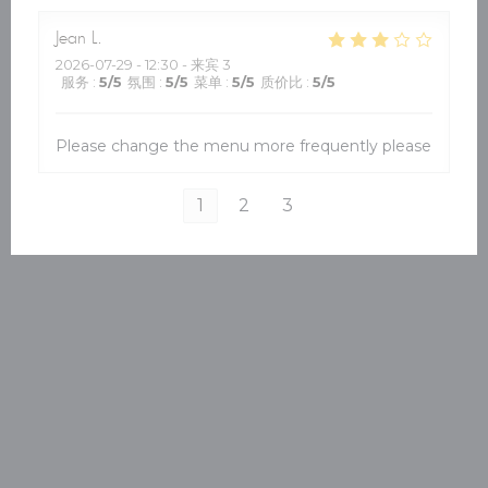
Jean
L
2026-07-29
- 12:30 - 来宾 3
服务
:
5
/5
氛围
:
5
/5
菜单
:
5
/5
质价比
:
5
/5
Please change the menu more frequently please
1
2
3