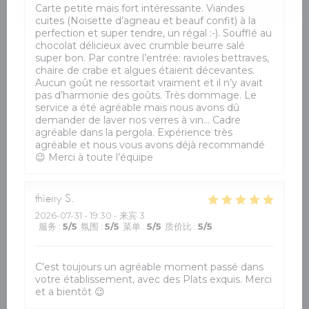
Carte petite mais fort intéressante. Viandes
cuites (Noisette d’agneau et beauf confit) à la
perfection et super tendre, un régal :-). Soufflé au
chocolat délicieux avec crumble beurre salé
super bon. Par contre l’entrée: ravioles bettraves,
chaire de crabe et algues étaient décevantes.
Aucun goût ne ressortait vraiment et il n’y avait
pas d’harmonie des goûts. Très dommage. Le
service a été agréable mais nous avons dû
demander de laver nos verres à vin… Cadre
agréable dans la pergola. Expérience très
agréable et nous vous avons déjà recommandé
😉 Merci à toute l’équipe
thierry
S
2026-07-31
- 19:30 - 来宾 3
服务
:
5
/5
氛围
:
5
/5
菜单
:
5
/5
质价比
:
5
/5
C'est toujours un agréable moment passé dans
votre établissement, avec des Plats exquis. Merci
et a bientôt 😉