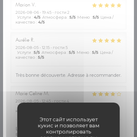
Marion
V
2026-08-06
- 19:45 - гости 2
Услуги
:
4
/5
Атмосфера
:
5
/5
Меню
:
5
/5
Цена /
качество
:
4
/5
Aurélie
R
2026-08-05
- 12:15 - гости 5
Услуги
:
5
/5
Атмосфера
:
5
/5
Меню
:
5
/5
Цена /
качество
:
5
/5
Très bonne découverte. Adresse à recommander.
Marie Celine
M
2026-08-05
- 12:45 - гости 4
Услуги
:
3
/5
Атмосфера
:
4
/5
Меню
:
4
/5
Цена /
качество
:
4
/5
Этот сайт использует
кукис и позволяет вам
L accueil très bien .juste un peu long pour le
контролировать
service. Très bonne cuisine et rapport qualité