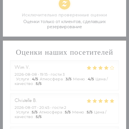
Исключительно проверенные оценки
Оценки только от клиентов, сделавших
резервирование
Оценки наших посетителей
Wim
V
2026-08-08
- 19:15 - гости 3
Услуги
:
4
/5
Атмосфера
:
3
/5
Меню
:
4
/5
Цена /
качество
:
5
/5
Christelle
B
2026-08-07
- 20:45 - гости 2
Услуги
:
5
/5
Атмосфера
:
5
/5
Меню
:
5
/5
Цена /
качество
:
5
/5