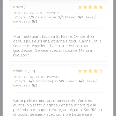
dawn
J
2026-08-05
- 12:30 - гости 2
Услуги
:
5
/5
Атмосфера
:
5
/5
Меню
:
5
/5
Цена /
качество
:
5
/5
Mon restaurant favori à St Hilaire. On vient ici
depuis plusieurs ans, et jamais déçu. Calme , et la
service et excellent. La cuisine est toujours
goutteuse . Service avec un sourire. Merci à
l’équipe !
Marie et Jürg
T
2026-08-04
- 19:00 - гости 2
Услуги
:
4
/5
Атмосфера
:
5
/5
Меню
:
4
/5
Цена /
качество
:
5
/5
Carte petite mais fort intéressante. Viandes
cuites (Noisette d’agneau et beauf confit) à la
perfection et super tendre, un régal :-). Soufflé au
chocolat délicieux avec crumble beurre salé