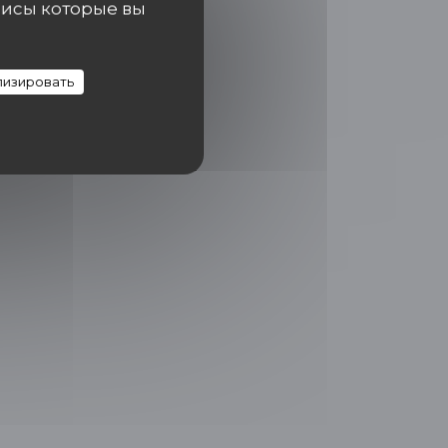
висы которые вы
изировать