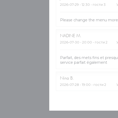
2026-07-29
- 12:30 - гости 3
Please change the menu more 
NADINE
M
2026-07-30
- 20:00 - гости 2
Parfait, des mets fins et presq
service parfait également
Nina
B
2026-07-28
- 19:00 - гости 2