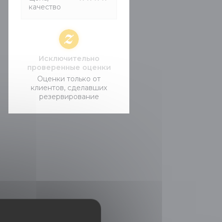
качество
Исключительно
проверенные оценки
Оценки только от
клиентов, сделавших
резервирование