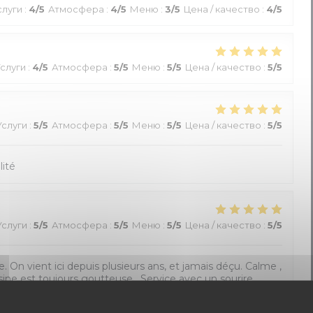
слуги
:
4
/5
Атмосфера
:
4
/5
Меню
:
3
/5
Цена / качество
:
4
/5
слуги
:
4
/5
Атмосфера
:
5
/5
Меню
:
5
/5
Цена / качество
:
5
/5
Услуги
:
5
/5
Атмосфера
:
5
/5
Меню
:
5
/5
Цена / качество
:
5
/5
lité
Услуги
:
5
/5
Атмосфера
:
5
/5
Меню
:
5
/5
Цена / качество
:
5
/5
e. On vient ici depuis plusieurs ans, et jamais déçu. Calme ,
isine est toujours goutteuse . Service avec un sourire.