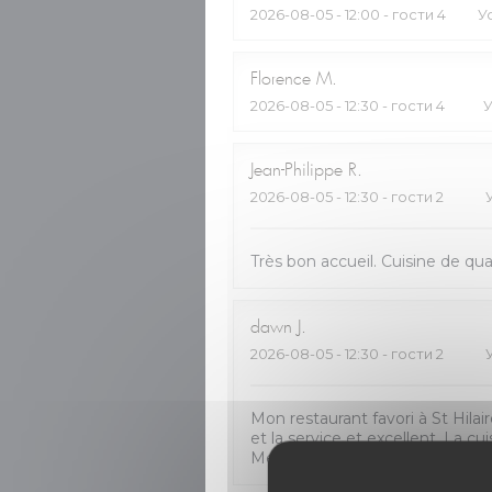
2026-08-05
- 12:00 - гости 4
У
Florence
M
2026-08-05
- 12:30 - гости 4
У
Jean-Philippe
R
2026-08-05
- 12:30 - гости 2
Très bon accueil. Cuisine de qua
dawn
J
2026-08-05
- 12:30 - гости 2
Mon restaurant favori à St Hilair
et la service et excellent. La cu
Merci à l’équipe !