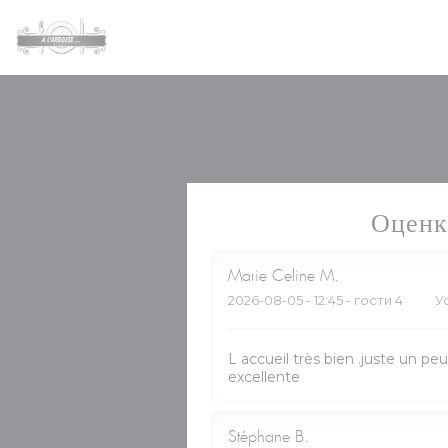
Панель управления cookies
Оценк
Marie Celine
M
2026-08-05
- 12:45 - гости 4
У
L accueil très bien .juste un pe
excellente
Stéphane
B