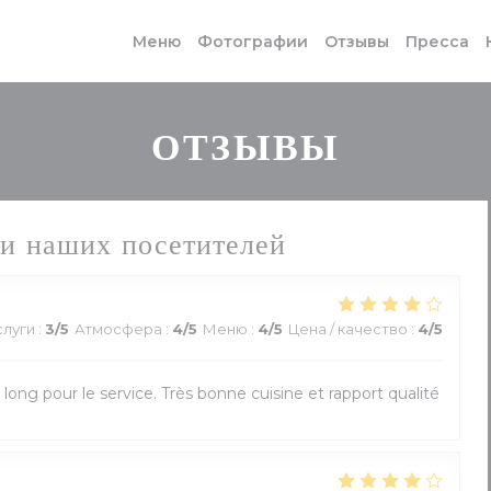
Меню
Фотографии
Отзывы
Пресса
ОТЗЫВЫ
и наших посетителей
слуги
:
3
/5
Атмосфера
:
4
/5
Меню
:
4
/5
Цена / качество
:
4
/5
u long pour le service. Très bonne cuisine et rapport qualité