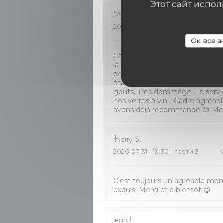
Этот сайт испо
Marie et Jürg
T
2026-08-04
- 19:00 - гости 2
У
Ок, все 
Carte petite mais fort intéress
la perfection et super tendre, u
beurre salé super bon. Par contr
étaient décevantes. Aucun goût 
goûts. Très dommage. Le servi
nos verres à vin… Cadre agréabl
avons déjà recommandé 😉 Merc
thierry
S
2026-07-31
- 19:30 - гости 3
C'est toujours un agréable mom
exquis. Merci et a bientôt 😉
Jean
L