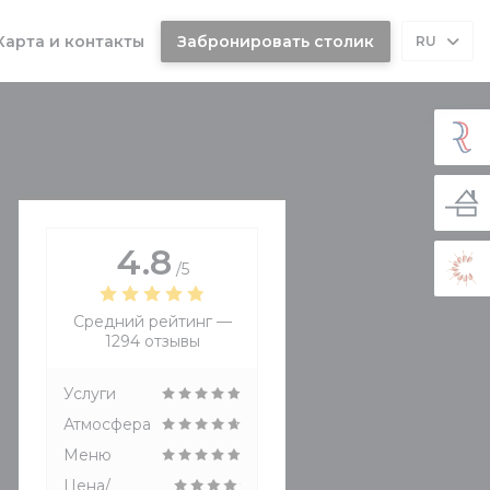
Карта и контакты
Забронировать столик
RU
4.8
/5
Средний рейтинг —
1294 отзывы
Услуги
Атмосфера
Меню
Цена/