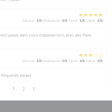
Service
:
5
/5
Ambiance
:
5
/5
Food
:
5
/5
Value
:
5
/5
ent passé dans votre établissement, avec des Plats
Service
:
5
/5
Ambiance
:
5
/5
Food
:
5
/5
Value
:
5
/5
frequently please
1
2
3