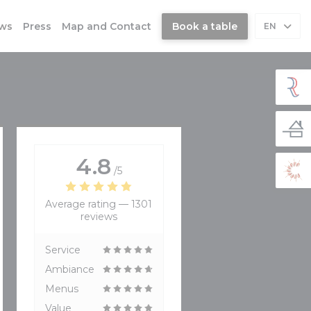
ews
Press
Map and Contact
Book a table
EN
4.8
/5
Average rating —
1301
reviews
Service
Ambiance
Menus
Value