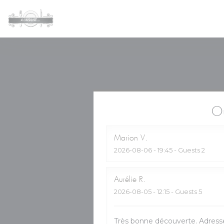
Personalizing your cookie choices
Ou
Marion
V
2026-08-06
- 19:45 - Guests 2
Aurélie
R
2026-08-05
- 12:15 - Guests 5
Très bonne découverte. Adres