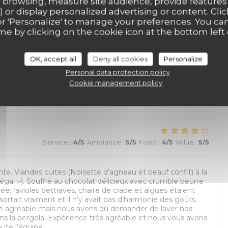
 browsing, measure site audience, provide features (
lité
) or display personalized advertising or content. Clic
ll' or 'Personalize' to manage your preferences. You c
me by clicking on the cookie icon at the bottom left 
Service
:
5
/5
Ambiance
:
5
/5
Food
:
5
/5
Value
:
5
/5
OK, accept all
Deny all cookies
Personalize
Personal data protection policy
e. On vient ici depuis plusieurs ans, et jamais déçu. Calme ,
Cookie management policy
uisine est toujours goutteuse . Service avec un sourire. Merci
Service
:
4
/5
Ambiance
:
5
/5
Food
:
4
/5
Value
:
5
/5
nte. Viandes cuites (Noisette d’agneau et beauf confit) à la
égal :-). Soufflé au chocolat délicieux avec crumble beurre
rée: ravioles bettraves, chaire de crabe et algues étaient
rtait vraiment et il n’y avait pas d’harmonie des goûts.
é agréable mais nous avons dû demander de laver nos
ns la pergola. Expérience très agréable et nous vous avons
ute l’équipe