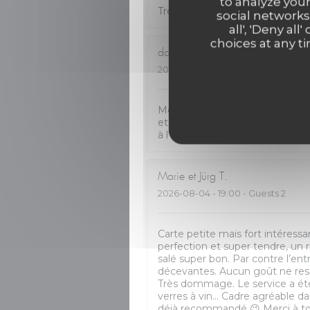
to analyze your
Très bon accueil. Cuisine de qua
social networks
all', 'Deny a
choices at any ti
dawn
J
2026-08-05
- 12:30 - Guests 2
Mon restaurant favori à St Hilair
et la service et excellent. La c
à l’équipe !
Marie et Jürg
T
2026-08-04
- 19:00 - Guests 2
Carte petite mais fort intéressa
perfection et super tendre, un r
salé super bon. Par contre l’ent
décevantes. Aucun goût ne resso
Très dommage. Le service a ét
verres à vin… Cadre agréable da
déjà recommandé 😉 Merci à to