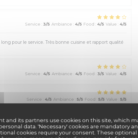
Service
:
3
/5
Ambiance
:
4
/5
Food
:
4
/5
Value
:
4
/5
u long pour le service. Très bonne cuisine et rapport qualité
Service
:
4
/5
Ambiance
:
4
/5
Food
:
3
/5
Value
:
4
/5
Service
:
4
/5
Ambiance
:
5
/5
Food
:
5
/5
Value
:
5
/5
t and its partners use cookies on this site, which m
Service
:
5
/5
Ambiance
:
5
/5
Food
:
5
/5
Value
:
5
/5
 personal data. 'Necessary' cookies are mandatory an
ptional cookies require your consent. These optional