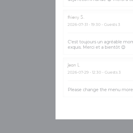
thierry
S
2026-07-31
- 19:30 - Guests 3
C'est toujours un agréable mom
exquis. Merci et a bientôt 😉
Jean
L
2026-07-29
- 12:30 - Guests 3
Please change the menu more 