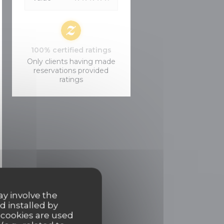
100% certified ratings
Only clients having made
reservations provided
ratings
ay involve the
d installed by
 cookies are used