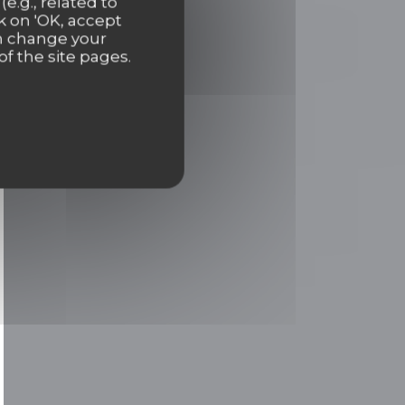
e.g., related to
k on 'OK, accept
an change your
of the site pages.