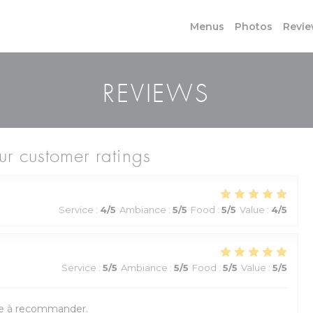
Menus
Photos
Revi
REVIEWS
r customer ratings
Service
:
4
/5
Ambiance
:
5
/5
Food
:
5
/5
Value
:
4
/5
Service
:
5
/5
Ambiance
:
5
/5
Food
:
5
/5
Value
:
5
/5
se à recommander.