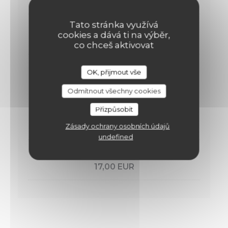
30,00 EUR
Tato stránka využívá
ENTRÉE + PLAT OU PLAT +DESSERT
cookies a dává ti na výběr,
26,00 EUR
co chceš aktivovat
OK, přijmout vše
Formule du Midi
Servi le midi du Mardi au Vendredi
Odmítnout všechny cookies
Přizpůsobit
ENTRÉE + PLAT+ DESSERT
Zásady ochrany osobních údajů
19,00 EUR
undefined
ENTRÉE +PLAT OU PLAT+DESSERT
17,00 EUR