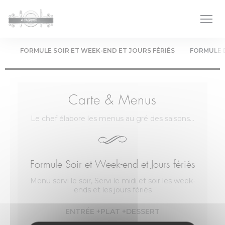
Panel pro správu cookies
FORMULE SOIR ET WEEK-END ET JOURS FÉRIÉS
FORMULE 
Carte & Menus
Le chef élabore les menus au gré des saisons...
Formule Soir et Week-end et Jours fériés
Menu servi le soir, Servi le midi et soir les week-
ends et les jours fériés
ENTRÉE +PLAT +DESSERT