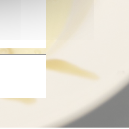
窗口中打开))
))