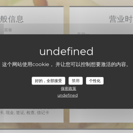
般信息
营业
菜肴
星期一
地产品, 新鲜产品, 烹调francaise
传统风味
星期二
11:30 -
经营类型
tronomic餐厅
星期三
这个网站使用cookie， 并让您可以控制想要激活的内容。
服务
星期四
11:30 -
附近, 残疾人通道, 阳台, 免费
好的，全部接受
禁用
个性化
WiFi
保密政策
星
-
星
11:30 -
支付方式
undefined
nt dématérialisé, Mobile
 Paiement Sans联系人, 假日
星期日
, 现金, 签证, 检查, 借记卡