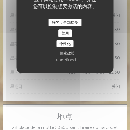
营业时间
您可以控制想要激活的内容。
星期一
关闭
好的，全部接受
星期二
11:30 - 14:30
19:00 - 21:30
•
禁用
星期三
个性化
11:30 - 14:30
保密政策
星期四
11:30 - 14:30
19:00 - 21:30
•
undefined
星
-
星
11:30 - 14:30
19:00 - 22:30
•
星期日
关闭
地点
((在新
28 place de la motte 50600 saint hilaire du harcouêt