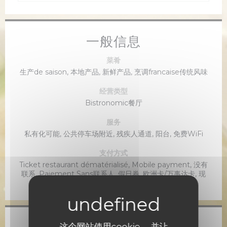
一般信息
菜肴
生产de saison, 本地产品, 新鲜产品, 烹调francaise传统风味
经营类型
Bistronomic餐厅
服务
私有化可能, 公共停车场附近, 残疾人通道, 阳台, 免费WiFi
支付方式
Ticket restaurant dématérialisé, Mobile payment, 没有
联系, Paiement Sans联系人, 假日券, 欧洲卡/万事达卡, 现
金, 签证, 检查, 借记卡
这个网站使用cookie， 并让