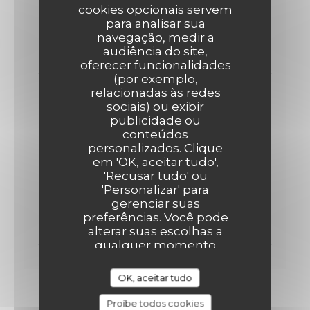
30,00 EUR
cookies opcionais servem
para analisar sua
ENTRÉE + PLAT OU PLAT +DESSERT
navegação, medir a
audiência do site,
26,00 EUR
oferecer funcionalidades
(por exemplo,
relacionadas às redes
Formule du Midi
sociais) ou exibir
publicidade ou
Servi le midi du Mardi au Vendredi
conteúdos
personalizados. Clique
ENTRÉE + PLAT+ DESSERT
em 'OK, aceitar tudo',
19,00 EUR
'Recusar tudo' ou
'Personalizar' para
gerenciar suas
ENTRÉE +PLAT OU PLAT+DESSERT
preferências. Você pode
17,00 EUR
alterar suas escolhas a
qualquer momento
clicando no ícone de
cookie no canto inferior
OK, aceitar tudo
esquerdo das páginas do
site.
Proíbe todos cookies