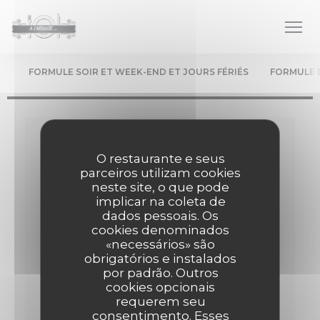
Painel de Gerenciamento de Cookies
FORMULE SOIR ET WEEK-END ET JOURS FÉRIÉS
FORMULE 
Carte & Menus
O restaurante e seus
Le chef élabore les menus au gré des saisons...
parceiros utilizam cookies
neste site, o que pode
implicar na coleta de
dados pessoais. Os
cookies denominados
Formule Soir et Week-end et Jours fériés
«necessários» são
Menu servi le soir, Servi le midi et soir les week-
obrigatórios e instalados
ends et les jours fériés
por padrão. Outros
cookies opcionais
requerem seu
ENTRÉE +PLAT +DESSERT
consentimento. Esses