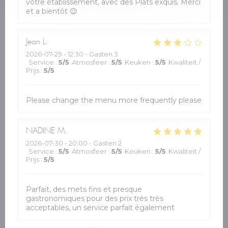
votre établissement, avec des Plats exquis. Merci
et a bientôt 😉
Jean
L
2026-07-29
- 12:30 - Gasten 3
Service
:
5
/5
Atmosfeer
:
5
/5
Keuken
:
5
/5
Kwaliteit /
Prijs
:
5
/5
Please change the menu more frequently please
NADINE
M
2026-07-30
- 20:00 - Gasten 2
Service
:
5
/5
Atmosfeer
:
5
/5
Keuken
:
5
/5
Kwaliteit /
Prijs
:
5
/5
Parfait, des mets fins et presque
gastronomiques pour des prix très très
acceptables, un service parfait également