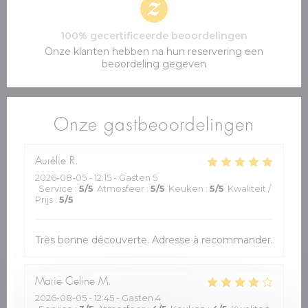
100% gecertificeerde beoordelingen
Onze klanten hebben na hun reservering een
beoordeling gegeven
Onze gastbeoordelingen
Aurélie
R
2026-08-05
- 12:15 - Gasten 5
Service
:
5
/5
Atmosfeer
:
5
/5
Keuken
:
5
/5
Kwaliteit /
Prijs
:
5
/5
Très bonne découverte. Adresse à recommander.
Marie Celine
M
2026-08-05
- 12:45 - Gasten 4