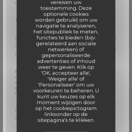
vereisen uw
Prijs
:
5
/5
toestemming. Deze
optionele cookies
worden gebruikt om uw
Très bon accueil. Cuisine de qualité
navigatie te analyseren,
het sitepubliek te meten,
functies te bieden (bijv.
dawn
J
gerelateerd aan sociale
2026-08-05
- 12:30 - Gasten 2
netwerken) of
Service
:
5
/5
Atmosfeer
:
5
/5
Keuken
:
5
/5
Kwaliteit /
Prijs
:
5
/5
gepersonaliseerde
advertenties of inhoud
weer te geven. Klik op
Mon restaurant favori à St Hilaire. On vient ici
'OK, accepteer alle',
depuis plusieurs ans, et jamais déçu. Calme , et la
'Weiger alle' of
service et excellent. La cuisine est toujours
'Personaliseer' om uw
goutteuse . Service avec un sourire. Merci à
voorkeuren te beheren. U
l’équipe !
kunt uw keuzes op elk
moment wijzigen door
op het cookiepictogram
Marie et Jürg
T
linksonder op de
2026-08-04
- 19:00 - Gasten 2
sitepagina's te klikken.
Service
:
4
/5
Atmosfeer
:
5
/5
Keuken
:
4
/5
Kwaliteit
/ Prijs
:
5
/5