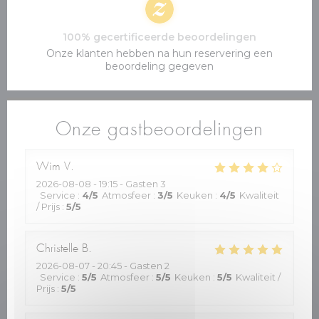
100% gecertificeerde beoordelingen
Onze klanten hebben na hun reservering een
beoordeling gegeven
Onze gastbeoordelingen
Wim
V
2026-08-08
- 19:15 - Gasten 3
Service
:
4
/5
Atmosfeer
:
3
/5
Keuken
:
4
/5
Kwaliteit
/ Prijs
:
5
/5
Christelle
B
2026-08-07
- 20:45 - Gasten 2
Service
:
5
/5
Atmosfeer
:
5
/5
Keuken
:
5
/5
Kwaliteit /
Prijs
:
5
/5