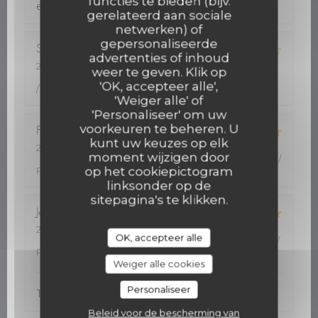
functies te bieden (bijv.
excellente
gerelateerd aan sociale
netwerken) of
gepersonaliseerde
Stéphane
B
advertenties of inhoud
2026-08-05
- 12:00 - Gasten 4
weer te geven. Klik op
Service
:
4
/5
Atmosfeer
:
4
/5
Keuken
:
3
/5
Kwaliteit
'OK, accepteer alle',
/ Prijs
:
4
/5
'Weiger alle' of
'Personaliseer' om uw
voorkeuren te beheren. U
Florence
M
kunt uw keuzes op elk
2026-08-05
- 12:30 - Gasten 4
moment wijzigen door
Service
:
4
/5
Atmosfeer
:
5
/5
Keuken
:
5
/5
Kwaliteit /
op het cookiepictogram
Prijs
:
5
/5
linksonder op de
sitepagina's te klikken.
Jean-Philippe
R
2026-08-05
- 12:30 - Gasten 2
OK, accepteer alle
Service
:
5
/5
Atmosfeer
:
5
/5
Keuken
:
5
/5
Kwaliteit /
Prijs
:
5
/5
Weiger alle cookies
Personaliseer
Très bon accueil. Cuisine de qualité
Beleid voor de bescherming van