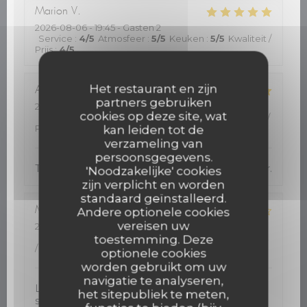
Marion
V
2026-08-06
- 19:45 - Gasten 2
Service
:
4
/5
Atmosfeer
:
5
/5
Keuken
:
5
/5
Kwaliteit /
Prijs
:
4
/5
Het restaurant en zijn
Aurélie
R
partners gebruiken
2026-08-05
- 12:15 - Gasten 5
cookies op deze site, wat
Service
:
5
/5
Atmosfeer
:
5
/5
Keuken
:
5
/5
Kwaliteit /
Prijs
:
5
/5
kan leiden tot de
verzameling van
persoonsgegevens.
Très bonne découverte. Adresse à recommander.
'Noodzakelijke' cookies
zijn verplicht en worden
standaard geïnstalleerd.
Marie Celine
M
Andere optionele cookies
vereisen uw
2026-08-05
- 12:45 - Gasten 4
Service
:
3
/5
Atmosfeer
:
4
/5
Keuken
:
4
/5
Kwaliteit
toestemming. Deze
/ Prijs
:
4
/5
optionele cookies
worden gebruikt om uw
navigatie te analyseren,
L accueil très bien .juste un peu long pour le
het sitepubliek te meten,
service. Très bonne cuisine et rapport qualité