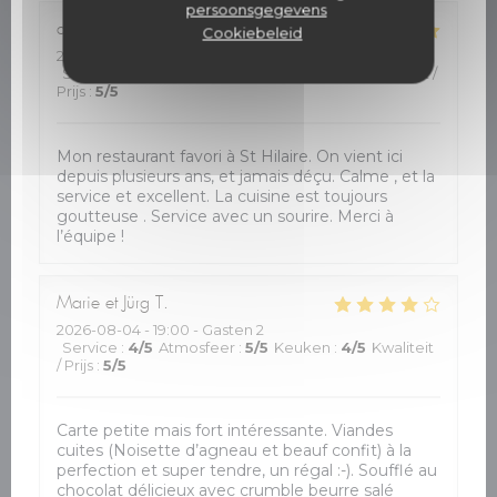
persoonsgegevens
dawn
J
Cookiebeleid
2026-08-05
- 12:30 - Gasten 2
Service
:
5
/5
Atmosfeer
:
5
/5
Keuken
:
5
/5
Kwaliteit /
Prijs
:
5
/5
Mon restaurant favori à St Hilaire. On vient ici
depuis plusieurs ans, et jamais déçu. Calme , et la
service et excellent. La cuisine est toujours
goutteuse . Service avec un sourire. Merci à
l’équipe !
Marie et Jürg
T
2026-08-04
- 19:00 - Gasten 2
Service
:
4
/5
Atmosfeer
:
5
/5
Keuken
:
4
/5
Kwaliteit
/ Prijs
:
5
/5
Carte petite mais fort intéressante. Viandes
cuites (Noisette d’agneau et beauf confit) à la
perfection et super tendre, un régal :-). Soufflé au
chocolat délicieux avec crumble beurre salé