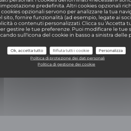
mi-
r impostazione predefinita. Altri cookies opzionali ric
cookies opzionali servono per analizzare la tua nav
l sito, fornire funzionalità (ad esempio, legate ai soc
icità o contenuti personalizzati. Clicca su 'Accetta tutt
per gestire le tue preferenze. Puoi modificare le tue s
re una nuova finestra))
ndo sull'icona del cookie in basso a sinistra delle p
e una nuova finestra))
Ok, accetta tutto
Rifiuta tutti i cookie
Personalizza
Politica di protezione dei dati personali
Politica di gestione dei cookie