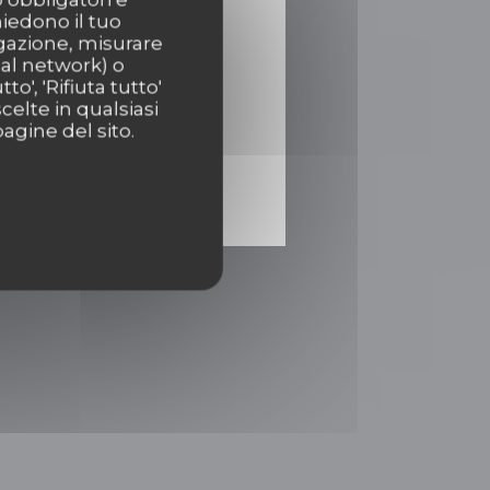
hiedono il tuo
igazione, misurare
ial network) o
o', 'Rifiuta tutto'
celte in qualsiasi
agine del sito.