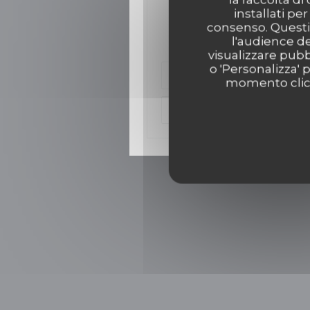
Un bistro gastro ouvre 
installati pe
consenso. Questi 
décembre
l'audience de
visualizzare pubbl
o 'Personalizza' 
((ap
Leggi l'articolo
momento clicca
((apr
Vedi l'articolo