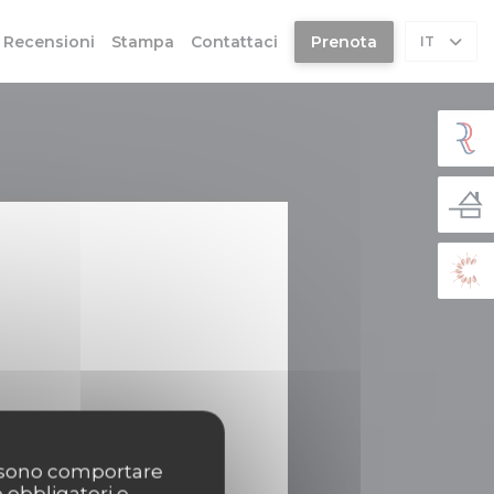
Recensioni
Stampa
Contattaci
Prenota
IT
possono comportare
o obbligatori e