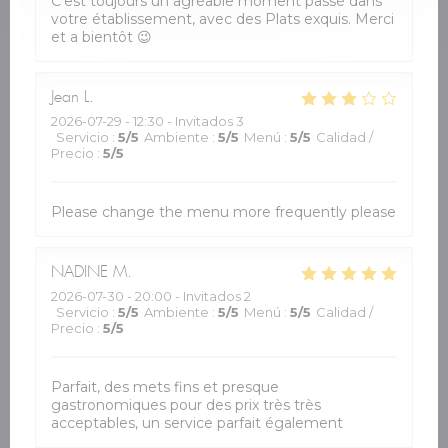
C'est toujours un agréable moment passé dans
votre établissement, avec des Plats exquis. Merci
et a bientôt 😉
Jean
L
2026-07-29
- 12:30 - Invitados 3
Servicio
:
5
/5
Ambiente
:
5
/5
Menú
:
5
/5
Calidad /
Precio
:
5
/5
Please change the menu more frequently please
NADINE
M
2026-07-30
- 20:00 - Invitados 2
Servicio
:
5
/5
Ambiente
:
5
/5
Menú
:
5
/5
Calidad /
Precio
:
5
/5
Parfait, des mets fins et presque
gastronomiques pour des prix très très
acceptables, un service parfait également