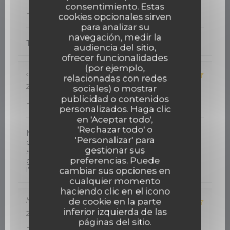
Servicio
:
5
/5
Ambiente
:
5
/5
Menú
:
5
/5
Calidad /
consentimiento. Estas
Precio
:
5
/5
cookies opcionales sirven
para analizar su
navegación, medir la
Très bon accueil. Cuisine de qualité
audiencia del sitio,
ofrecer funcionalidades
(por ejemplo,
dawn
J
relacionadas con redes
2026-08-05
- 12:30 - Invitados 2
sociales) o mostrar
Servicio
:
5
/5
Ambiente
:
5
/5
Menú
:
5
/5
Calidad /
publicidad o contenidos
Precio
:
5
/5
personalizados. Haga clic
en 'Aceptar todo',
'Rechazar todo' o
Mon restaurant favori à St Hilaire. On vient ici
'Personalizar' para
depuis plusieurs ans, et jamais déçu. Calme , et la
gestionar sus
service et excellent. La cuisine est toujours
preferencias. Puede
goutteuse . Service avec un sourire. Merci à
l’équipe !
cambiar sus opciones en
cualquier momento
haciendo clic en el icono
de cookie en la parte
Marie et Jürg
T
inferior izquierda de las
2026-08-04
- 19:00 - Invitados 2
páginas del sitio.
Servicio
:
4
/5
Ambiente
:
5
/5
Menú
:
4
/5
Calidad /
Precio
:
5
/5