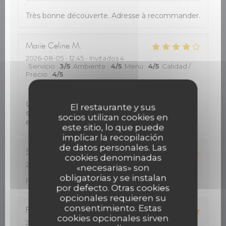
Très bonne découverte. Adresse à recommander.
Marie Celine
M
2026-08-05
- 12:45 - Invitados 4
Servicio
:
3
/5
Ambiente
:
4
/5
Menú
:
4
/5
Calidad /
Precio
:
4
/5
L accueil très bien .juste un peu long pour le
El restaurante y sus
service. Très bonne cuisine et rapport qualité
socios utilizan cookies en
excellente
este sitio, lo que puede
implicar la recopilación
de datos personales. Las
Stéphane
B
cookies denominadas
2026-08-05
- 12:00 - Invitados 4
«necesarias» son
Servicio
:
4
/5
Ambiente
:
4
/5
Menú
:
3
/5
Calidad /
obligatorias y se instalan
Precio
:
4
/5
por defecto. Otras cookies
opcionales requieren su
consentimiento. Estas
Florence
M
cookies opcionales sirven
2026-08-05
- 12:30 - Invitados 4