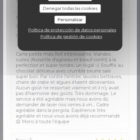
Denegar todas las cookies
Marie et Jürg
T
Personalizar
2026-08-04
- 19:00 - Invitados 2
Política de protección de datos personales
Servicio
:
4
/5
Ambiente
:
5
/5
Menú
:
4
/5
Calidad /
Precio
:
5
/5
Política de gestión de cookies
Carte petite mais fort intéressante. Viandes
cuites (Noisette d’agneau et beauf confit) à la
perfection et super tendre, un régal :-). Soufflé au
chocolat délicieux avec crumble beurre salé
super bon. Par contre l’entrée: ravioles bettraves,
chaire de crabe et algues étaient décevantes.
Aucun goût ne ressortait vraiment et il n’y avait
pas d’harmonie des goûts. Très dommage. Le
service a été agréable mais nous avons dû
demander de laver nos verres à vin… Cadre
agréable dans la pergola. Expérience très
agréable et nous vous avons déjà recommandé
😉 Merci à toute l’équipe