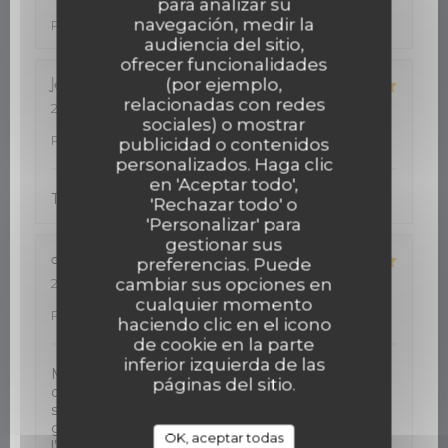
para analizar su
Servicio
:
4
/5
Ambiente
:
5
/5
Menú
:
5
/5
Calidad /
navegación, medir la
Precio
:
5
/5
audiencia del sitio,
ofrecer funcionalidades
(por ejemplo,
Jean-Philippe
R
relacionadas con redes
2026-08-05
- 12:30 - Invitados 2
sociales) o mostrar
Servicio
:
5
/5
Ambiente
:
5
/5
Menú
:
5
/5
Calidad /
Precio
:
5
/5
publicidad o contenidos
personalizados. Haga clic
en 'Aceptar todo',
Très bon accueil. Cuisine de qualité
'Rechazar todo' o
'Personalizar' para
gestionar sus
dawn
J
preferencias. Puede
cambiar sus opciones en
2026-08-05
- 12:30 - Invitados 2
Servicio
:
5
/5
Ambiente
:
5
/5
Menú
:
5
/5
Calidad /
cualquier momento
Precio
:
5
/5
haciendo clic en el icono
de cookie en la parte
inferior izquierda de las
Mon restaurant favori à St Hilaire. On vient ici
páginas del sitio.
depuis plusieurs ans, et jamais déçu. Calme , et la
service et excellent. La cuisine est toujours
goutteuse . Service avec un sourire. Merci à
OK, aceptar todas
l’équipe !