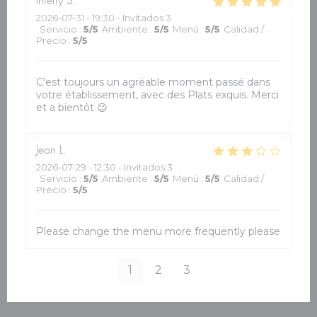
thierry
S
2026-07-31
- 19:30 - Invitados 3
Servicio
:
5
/5
Ambiente
:
5
/5
Menú
:
5
/5
Calidad /
Precio
:
5
/5
C'est toujours un agréable moment passé dans
votre établissement, avec des Plats exquis. Merci
et a bientôt 😉
Jean
L
2026-07-29
- 12:30 - Invitados 3
Servicio
:
5
/5
Ambiente
:
5
/5
Menú
:
5
/5
Calidad /
Precio
:
5
/5
Please change the menu more frequently please
1
2
3