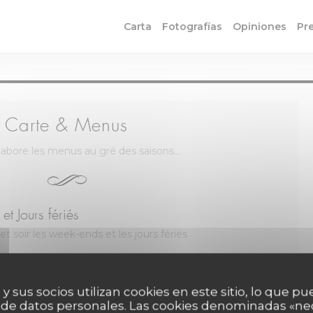
Carta
Fotografías
Opiniones
Pr
Carte & Menus
labore les menus au gré des saisons...
t Jours fériés
 et soir les week-ends et les jours fériés
30,00 EUR
 y sus socios utilizan cookies en este sitio, lo que pu
26,00 EUR
ESSERT
 de datos personales. Las cookies denominadas «ne