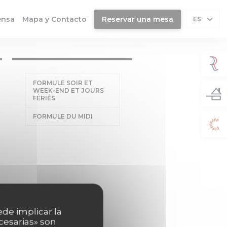
ensa
Mapa y Contacto
Reservar una mesa
ES
FORMULE SOIR ET
WEEK-END ET JOURS
FÉRIÉS
FORMULE DU MIDI
ede implicar la
cesarias» son