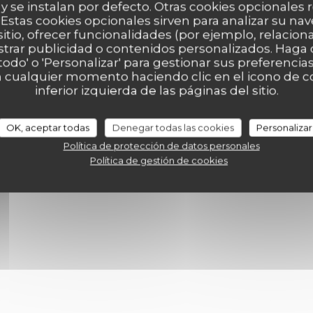
 y se instalan por defecto. Otras cookies opcionales
Estas cookies opcionales sirven para analizar su nav
sitio, ofrecer funcionalidades (por ejemplo, relacio
strar publicidad o contenidos personalizados. Haga c
edi
 todo' o 'Personalizar' para gestionar sus preferenci
 cualquier momento haciendo clic en el icono de co
19,00 EUR
inferior izquierda de las páginas del sitio.
17,00 EUR
SSERT
OK, aceptar todas
Denegar todas las cookies
Personalizar
Política de protección de datos personales
Política de gestión de cookies