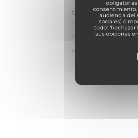
obligatorias
consentimiento. 
Formule du Midi
audiencia del 
sociales) o mo
Servi le midi du Mardi au Vendr
todo', 'Rechazar
sus opciones en
ENTRÉE + PLAT+ DESSERT
ENTRÉE +PLAT OU PLAT+DE