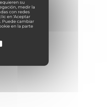
 requieren su
egación, medir la
nadas con redes
lic en 'Aceptar
as. Puede cambiar
okie en la parte