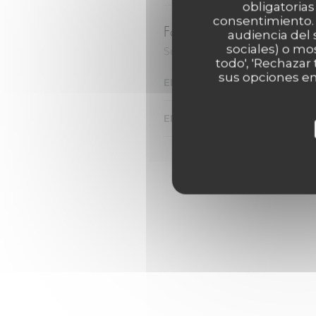
obligatorias
consentimiento. 
Formule du Midi
audiencia del 
sociales) o mo
Servi le midi du Mardi au Vendr
todo', 'Rechazar
sus opciones en
ENTRÉE + PLAT+ DESSERT
ENTRÉE +PLAT OU PLAT+DE