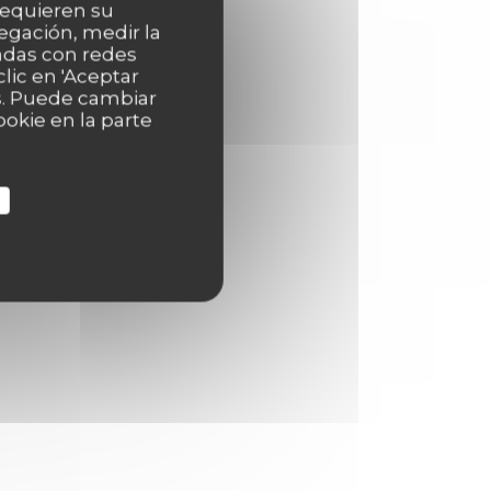
 requieren su
egación, medir la
nadas con redes
lic en 'Aceptar
as. Puede cambiar
okie en la parte