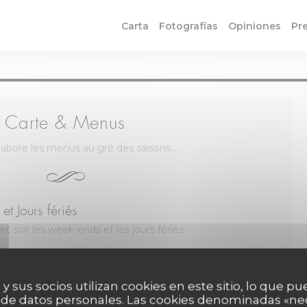
Carta
Fotografías
Opiniones
Pr
Carte & Menus
labore les menus au gré des saisons...
t Jours fériés
 et soir les week-ends et les jours fériés
30,00 EUR
 y sus socios utilizan cookies en este sitio, lo que pu
26,00 EUR
ESSERT
 de datos personales. Las cookies denominadas «ne