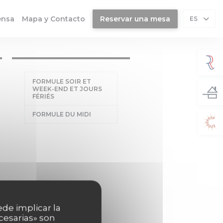
ensa
Mapa y Contacto
Reservar una mesa
ES
FORMULE SOIR ET
WEEK-END ET JOURS
FÉRIÉS
FORMULE DU MIDI
ede implicar la
cesarias» son