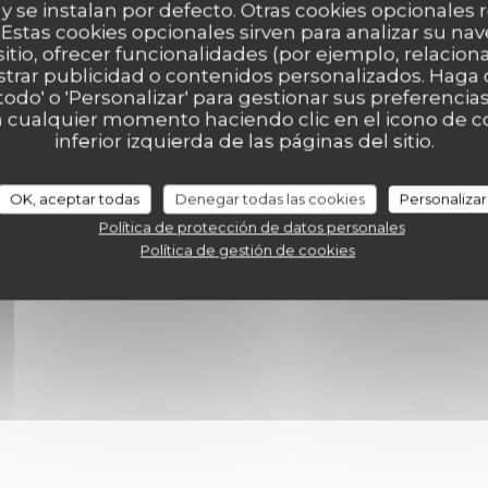
 y se instalan por defecto. Otras cookies opcionales
Estas cookies opcionales sirven para analizar su nav
sitio, ofrecer funcionalidades (por ejemplo, relacio
strar publicidad o contenidos personalizados. Haga c
edi
 todo' o 'Personalizar' para gestionar sus preferenci
 cualquier momento haciendo clic en el icono de co
19,00 EUR
inferior izquierda de las páginas del sitio.
17,00 EUR
SSERT
OK, aceptar todas
Denegar todas las cookies
Personalizar
Política de protección de datos personales
Política de gestión de cookies