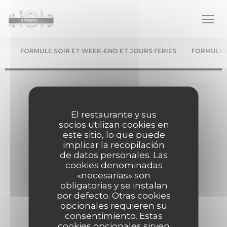
Personalización de sus opciones de cookies
FORMULE SOIR ET WEEK-END ET JOURS FÉRIÉS
FORMULE 
Carte & Menus
El restaurante y sus
Le chef élabore les menus au gré des saisons...
socios utilizan cookies en
este sitio, lo que puede
implicar la recopilación
de datos personales. Las
cookies denominadas
Formule Soir et Week-end et Jours fériés
«necesarias» son
Menu servi le soir, Servi le midi et soir les week-
obligatorias y se instalan
ends et les jours fériés
por defecto. Otras cookies
opcionales requieren su
ENTRÉE +PLAT +DESSERT
consentimiento. Estas
cookies opcionales sirven