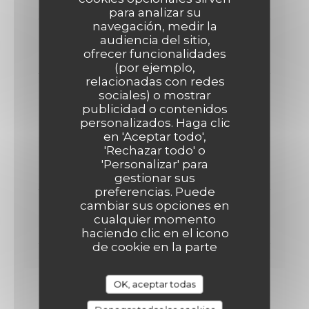
30,00 EUR
para analizar su
navegación, medir la
ENTRÉE + PLAT OU PLAT +DESSERT
audiencia del sitio,
ofrecer funcionalidades
26,00 EUR
(por ejemplo,
relacionadas con redes
sociales) o mostrar
Formule du Midi
publicidad o contenidos
personalizados. Haga clic
Servi le midi du Mardi au Vendredi
en 'Aceptar todo',
'Rechazar todo' o
ENTRÉE + PLAT+ DESSERT
'Personalizar' para
19,00 EUR
gestionar sus
preferencias. Puede
cambiar sus opciones en
ENTRÉE +PLAT OU PLAT+DESSERT
cualquier momento
17,00 EUR
haciendo clic en el icono
de cookie en la parte
inferior izquierda de las
páginas del sitio.
OK, aceptar todas