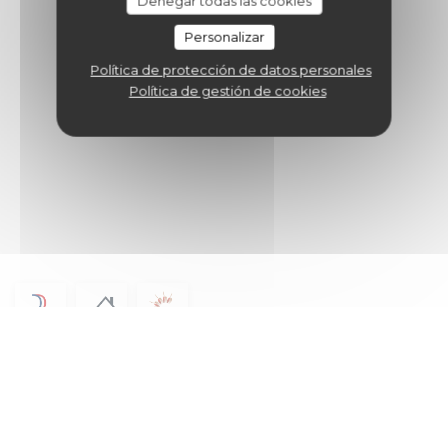
Denegar todas las cookies
Personalizar
Política de protección de datos personales
Política de gestión de cookies
© 2026 A L'ARDOISE — CREACIÓN DE PÁGINA WEB DE RESTAURANTE CON
((ABRE EN UNA NUEVA VENTANA)
ZENCHEF
((ABRE EN UNA NUEVA VENT
MENCIONES LEGALES
((ABRE EN UNA NUEVA VENTA
TÉRMINOS DE USO