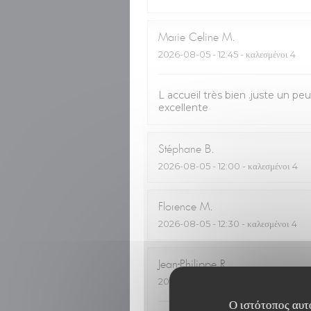
Marie Celine
M
2026-08-05
- 12:45 - καλεσμένοι 4
L accueil très bien .juste un pe
excellente
Stéphane
B
2026-08-05
- 12:00 - καλεσμένοι 4
Florence
M
2026-08-05
- 12:30 - καλεσμένοι 4
Jean-Philippe
R
2026-08-05
- 12:30 - καλεσμένοι 2
Ο ιστότοπος αυτό