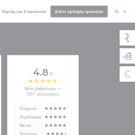
Χάρτης και Επικοινωνία
Κάντε κράτηση τραπεζιού
EL
4.8
/5
Μέση βαθμολογία —
1301 αξιολογήσεις
Υπηρεσία
Ατμόσφαιρα
Μενού
Ποιότητα/