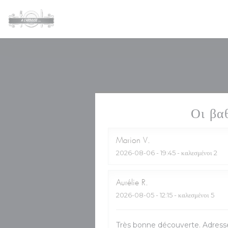
Πίνακας διαχείρισης "Μπισκότων" (Cookies)
Οι βα
Marion
V
2026-08-06
- 19:45 - καλεσμένοι 2
Aurélie
R
2026-08-05
- 12:15 - καλεσμένοι 5
Très bonne découverte. Adres