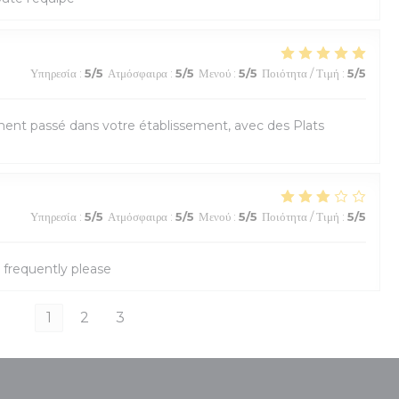
Υπηρεσία
:
5
/5
Ατμόσφαιρα
:
5
/5
Μενού
:
5
/5
Ποιότητα / Τιμή
:
5
/5
ent passé dans votre établissement, avec des Plats
Υπηρεσία
:
5
/5
Ατμόσφαιρα
:
5
/5
Μενού
:
5
/5
Ποιότητα / Τιμή
:
5
/5
frequently please
1
2
3