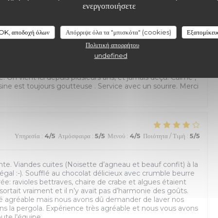
ενεργοποιήσετε
lité
OK, αποδοχή όλων
Απόρριψε όλα τα "μπισκότα" (cookies)
Εξατομίκευ
Πολιτική απορρήτου
Υπηρεσία
:
5
/5
Ατμόσφαιρα
:
5
/5
Μενού
:
5
/5
Ποιότητα / Τιμή
:
5
/5
undefined
e. On vient ici depuis plusieurs ans, et jamais déçu. Calme ,
uisine est toujours goutteuse . Service avec un sourire. Merci
Υπηρεσία
:
4
/5
Ατμόσφαιρα
:
5
/5
Μενού
:
4
/5
Ποιότητα / Τιμή
:
5
/5
nte. Viandes cuites (Noisette d’agneau et beauf confit) à la
égal :-). Soufflé au chocolat délicieux avec crumble beurre
rée: ravioles bettraves, chaire de crabe et algues étaient
rtait vraiment et il n’y avait pas d’harmonie des goûts.
é agréable mais nous avons dû demander de laver nos
ns la pergola. Expérience très agréable et nous vous avons
ute l’équipe