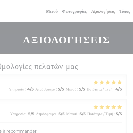
Μενού
Φωτογραφίες
Αξιολογήσεις
Τύπος
ΑΞΙΟΛΟΓΉΣΕΙΣ
θμολογίες πελατών μας
Υπηρεσία
:
4
/5
Ατμόσφαιρα
:
5
/5
Μενού
:
5
/5
Ποιότητα / Τιμή
:
4
/5
Υπηρεσία
:
5
/5
Ατμόσφαιρα
:
5
/5
Μενού
:
5
/5
Ποιότητα / Τιμή
:
5
/5
se à recommander.