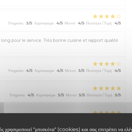
Υπηρεσία
:
3
/5
Ατμόσφαιρα
:
4
/5
Μενού
:
4
/5
Ποιότητα / Τιμή
:
4
/5
u long pour le service. Très bonne cuisine et rapport qualité
Υπηρεσία
:
4
/5
Ατμόσφαιρα
:
4
/5
Μενού
:
3
/5
Ποιότητα / Τιμή
:
4
/5
Υπηρεσία
:
4
/5
Ατμόσφαιρα
:
5
/5
Μενού
:
5
/5
Ποιότητα / Τιμή
:
5
/5
Υπηρεσία
:
5
/5
Ατμόσφαιρα
:
5
/5
Μενού
:
5
/5
Ποιότητα / Τιμή
:
5
/5
ς χρησιμοποιεί "μπισκότα" (cookies) και σας επιτρέπει να ελέγ