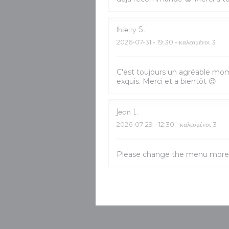
thierry
S
2026-07-31
- 19:30 - καλεσμένοι 3
C'est toujours un agréable mom
exquis. Merci et a bientôt 😉
Jean
L
2026-07-29
- 12:30 - καλεσμένοι 3
Please change the menu more 