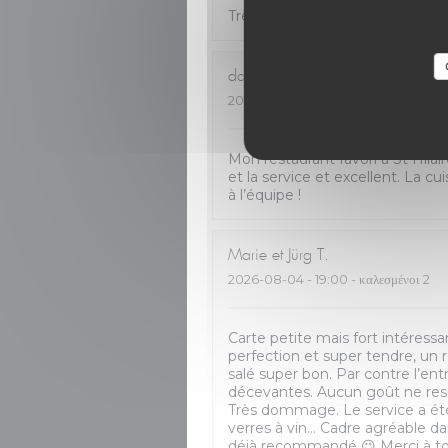
Très bon accueil. Cuisine de qua
dawn
J
2026-08-05
- 12:30 - καλεσμένοι 2
Mon restaurant favori à St Hilair
et la service et excellent. La c
à l’équipe !
Marie et Jürg
T
2026-08-04
- 19:00 - καλεσμένοι 2
Carte petite mais fort intéressa
perfection et super tendre, un r
salé super bon. Par contre l’ent
décevantes. Aucun goût ne resso
Très dommage. Le service a ét
verres à vin… Cadre agréable da
déjà recommandé 😉 Merci à to