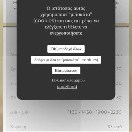
Mobile payment, Χωρίς επαφή, Χρώμα χωρίς επαφήΧρώμα
Ο ιστότοπος αυτός
χωρίς επαφή, Κουπόνια διακοπών, Eurocard / Mastercard,
Μετρητά, Visa, Έλεγχοι, Χρεωστική κάρτα
χρησιμοποιεί "μπισκότα"
(cookies) και σας επιτρέπει να
ελέγξετε τι θέλετε να
ενεργοποιήσετε
Ώρες λειτουργίας
OK, αποδοχή όλων
Δευτέρα
Κλειστό
Απόρριψε όλα τα "μπισκότα" (cookies)
Τρίτη
11:30 - 14:30
19:00 - 21:30
•
Εξατομίκευση
Πολιτική απορρήτου
Τετάρτη
11:30 - 14:30
undefined
Πέμπτη
11:30 - 14:30
19:00 - 21:30
•
Π�
-
Σ�
11:30 - 14:30
19:00 - 22:30
•
Κυριακή
Κλειστό