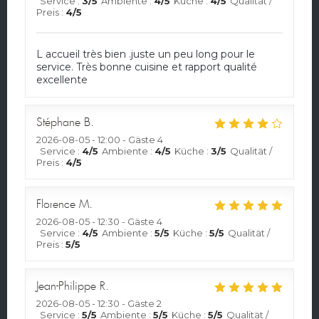
Service
:
3
/5
Ambiente
:
4
/5
Küche
:
4
/5
Qualität /
Preis
:
4
/5
L accueil très bien .juste un peu long pour le
service. Très bonne cuisine et rapport qualité
excellente
Stéphane
B
2026-08-05
- 12:00 - Gäste 4
Service
:
4
/5
Ambiente
:
4
/5
Küche
:
3
/5
Qualität /
Preis
:
4
/5
Florence
M
2026-08-05
- 12:30 - Gäste 4
Service
:
4
/5
Ambiente
:
5
/5
Küche
:
5
/5
Qualität /
Preis
:
5
/5
Jean-Philippe
R
2026-08-05
- 12:30 - Gäste 2
Service
:
5
/5
Ambiente
:
5
/5
Küche
:
5
/5
Qualität /