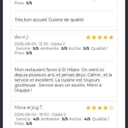
Preis
:
5
/5
Très bon accueil. Cuisine de qualité
dawn
J
2026-08-05
- 12:30 - Gäste 2
Service
:
5
/5
Ambiente
:
5
/5
Küche
:
5
/5
Qualität /
Preis
:
5
/5
Mon restaurant favori à St Hilaire. On vient ici
depuis plusieurs ans, et jamais déçu. Calme , et la
service et excellent. La cuisine est toujours
goutteuse . Service avec un sourire. Merci à
l’équipe !
Marie et Jürg
T
2026-08-04
- 19:00 - Gäste 2
Service
:
4
/5
Ambiente
:
5
/5
Küche
:
4
/5
Qualität /
Preis
:
5
/5