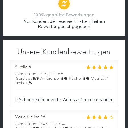
100% geprüfte Bewertungen
Nur Kunden, die reserviert hatten, haben
Bewertungen abgegeben
Unsere Kundenbewertungen
Aurélie
R
2026-08-05
- 12:15 - Gäste 5
Service
:
5
/5
Ambiente
:
5
/5
Küche
:
5
/5
Qualität /
Preis
:
5
/5
Très bonne découverte. Adresse à recommander.
Marie Celine
M
2026-08-05
- 12:45 - Gäste 4