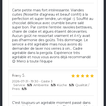
Carte petite mais fort intéressante. Viandes
cuites (Noisette d’agneau et beauf confit) à la
perfection et super tendre, un régal :-). Soufflé au
chocolat délicieux avec crumble beurre salé
super bon. Par contre l’entrée: ravioles bettraves,
chaire de crabe et algues étaient décevantes.
Aucun goût ne ressortait vraiment et il n’y avait
pas d’harmonie des goûts. Très dommage. Le
service a été agréable mais nous avons dû
demander de laver nos verres à vin… Cadre
agréable dans la pergola. Expérience très
agréable et nous vous avons déjà recommandé
😉 Merci à toute l’équipe
thierry
S
2026-07-31
- 19:30 - Gäste 3
Service
:
5
/5
Ambiente
:
5
/5
Küche
:
5
/5
Qualität /
Preis
:
5
/5
C'est toujours un agréable moment passé dans