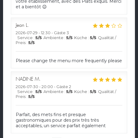
votre établissement, avec des Plats exquis. Merci
et a bientôt 😉
Jean
L
2026-07-29
- 12:30 - Gäste 3
Service
:
5
/5
Ambiente
:
5
/5
Küche
:
5
/5
Qualität /
Preis
:
5
/5
Please change the menu more frequently please
NADINE
M
2026-07-30
- 20:00 - Gäste 2
Service
:
5
/5
Ambiente
:
5
/5
Küche
:
5
/5
Qualität /
Preis
:
5
/5
Parfait, des mets fins et presque
gastronomiques pour des prix très très
acceptables, un service parfait également