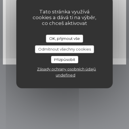
02/12/2015
Un bistro gastro ouvre mi-décembre
Tato stránka využívá
cookies a dává ti na výběr,
co chceš aktivovat
((otevře se v novém ok
Přečíst článek
OK, přijmout vše
((otevře se v nové
Zobrazit článek v tisku
Odmítnout všechny cookies
Přizpůsobit
Zásady ochrany osobních údajů
undefined