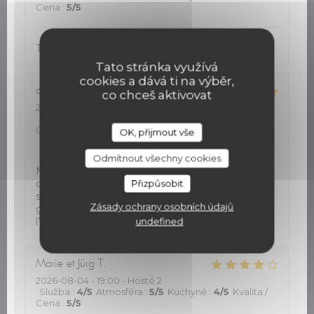
Cena
:
5
/5
Très bon accueil. Cuisine de qualité
Tato stránka využívá
cookies a dává ti na výběr,
dawn
J
co chceš aktivovat
2026-08-05
- 12:30 - Hosté 2
Služba
:
5
/5
Atmosféra
:
5
/5
Kuchyně
:
5
/5
Kvalita /
Cena
:
5
/5
OK, přijmout vše
Odmítnout všechny cookies
Mon restaurant favori à St Hilaire. On vient ici
depuis plusieurs ans, et jamais déçu. Calme , et la
Přizpůsobit
service et excellent. La cuisine est toujours
Zásady ochrany osobních údajů
goutteuse . Service avec un sourire. Merci à
l’équipe !
undefined
Marie et Jürg
T
2026-08-04
- 19:00 - Hosté 2
Služba
:
4
/5
Atmosféra
:
5
/5
Kuchyně
:
4
/5
Kvalita /
Cena
:
5
/5