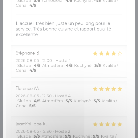
Služba
:
3
/5
Atmosféra
:
4
/5
Kuchyně
:
4
/5
Kvalita /
Cena
:
4
/5
L accueil très bien .juste un peu long pour le
service. Très bonne cuisine et rapport qualité
excellente
Stéphane
B
2026-08-05
- 12:00 - Hosté 4
Služba
:
4
/5
Atmosféra
:
4
/5
Kuchyně
:
3
/5
Kvalita /
Cena
:
4
/5
Florence
M
2026-08-05
- 12:30 - Hosté 4
Služba
:
4
/5
Atmosféra
:
5
/5
Kuchyně
:
5
/5
Kvalita /
Cena
:
5
/5
Jean-Philippe
R
2026-08-05
- 12:30 - Hosté 2
Služba
:
5
/5
Atmosféra
:
5
/5
Kuchyně
:
5
/5
Kvalita /