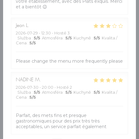
votre établissement, avec des Plats exquis. Merci
et a bientôt 😉
Jean
L
2026-07-29
- 12:30 - Hosté 3
Služba
:
5
/5
Atmosféra
:
5
/5
Kuchyně
:
5
/5
Kvalita /
Cena
:
5
/5
Please change the menu more frequently please
NADINE
M
2026-07-30
- 20:00 - Hosté 2
Služba
:
5
/5
Atmosféra
:
5
/5
Kuchyně
:
5
/5
Kvalita /
Cena
:
5
/5
Parfait, des mets fins et presque
gastronomiques pour des prix très très
acceptables, un service parfait également