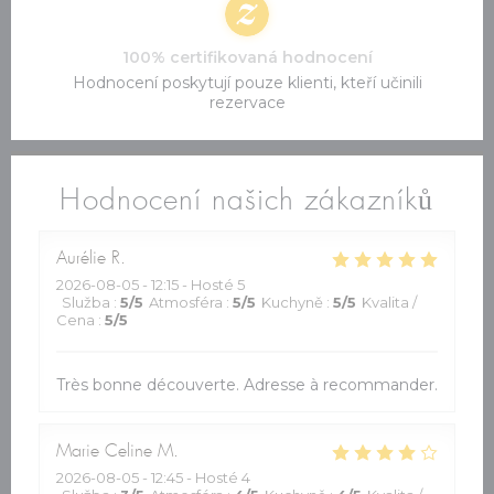
100% certifikovaná hodnocení
Hodnocení poskytují pouze klienti, kteří učinili
rezervace
Hodnocení našich zákazníků
Aurélie
R
2026-08-05
- 12:15 - Hosté 5
Služba
:
5
/5
Atmosféra
:
5
/5
Kuchyně
:
5
/5
Kvalita /
Cena
:
5
/5
Très bonne découverte. Adresse à recommander.
Marie Celine
M
2026-08-05
- 12:45 - Hosté 4