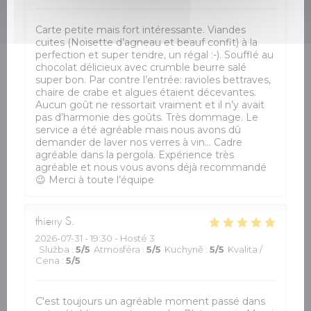
Carte petite mais fort intéressante. Viandes
cuites (Noisette d’agneau et beauf confit) à la
perfection et super tendre, un régal :-). Soufflé au
chocolat délicieux avec crumble beurre salé
super bon. Par contre l’entrée: ravioles bettraves,
chaire de crabe et algues étaient décevantes.
Aucun goût ne ressortait vraiment et il n’y avait
pas d’harmonie des goûts. Très dommage. Le
service a été agréable mais nous avons dû
demander de laver nos verres à vin… Cadre
agréable dans la pergola. Expérience très
agréable et nous vous avons déjà recommandé
😉 Merci à toute l’équipe
thierry
S
2026-07-31
- 19:30 - Hosté 3
Služba
:
5
/5
Atmosféra
:
5
/5
Kuchyně
:
5
/5
Kvalita /
Cena
:
5
/5
C'est toujours un agréable moment passé dans