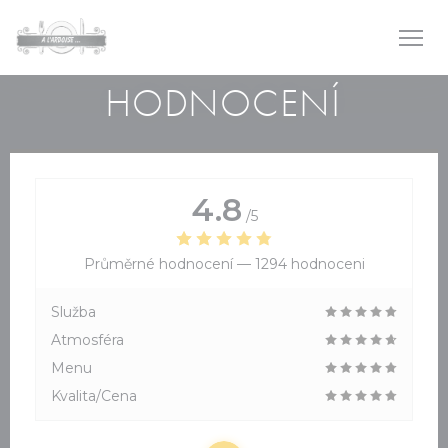
Panel pro správu cookies
HODNOCENÍ
4.8
/5
Průměrné hodnocení —
1294 hodnoceni
Služba
Atmosféra
Menu
Kvalita/Cena