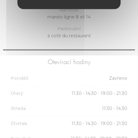
Autobus
manéo ligne 8 et 14
Parkování
à coté du restaurant
Otevírací hodiny
Pondělí
Zavřeno
Úterý
11:30 - 14:30
19:00 - 21:30
•
Středa
11:30 - 14:30
Čtvrtek
11:30 - 14:30
19:00 - 21:30
•